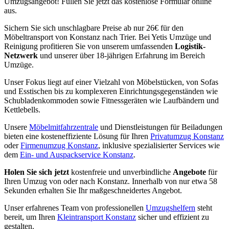
Umzugsangebot! Füllen Sie jetzt das kostenlose Formular online
aus.
Sichern Sie sich unschlagbare Preise ab nur 26€ für den
Möbeltransport von Konstanz nach Trier. Bei Yetis Umzüge und
Reinigung profitieren Sie von unserem umfassenden
Logistik-
Netzwerk
und unserer über 18-jährigen Erfahrung im Bereich
Umzüge.
Unser Fokus liegt auf einer Vielzahl von Möbelstücken, von Sofas
und Esstischen bis zu komplexeren Einrichtungsgegenständen wie
Schubladenkommoden sowie Fitnessgeräten wie Laufbändern und
Kettlebells.
Unsere
Möbelmitfahrzentrale
und Dienstleistungen für Beiladungen
bieten eine kosteneffiziente Lösung für Ihren
Privatumzug Konstanz
oder
Firmenumzug Konstanz
, inklusive spezialisierter Services wie
dem
Ein- und Auspackservice Konstanz
.
Holen Sie sich jetzt
kostenfreie und unverbindliche
Angebote
für
Ihren Umzug von oder nach Konstanz. Innerhalb von nur etwa 58
Sekunden erhalten Sie Ihr maßgeschneidertes Angebot.
Unser erfahrenes Team von professionellen
Umzugshelfern
steht
bereit, um Ihren
Kleintransport Konstanz
sicher und effizient zu
gestalten.