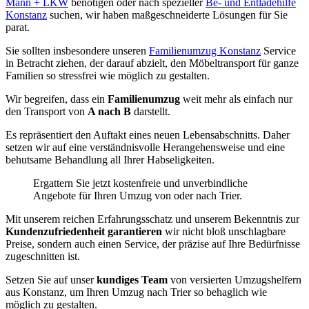
Mann + LKW
benötigen oder nach spezieller
Be- und Entladehilfe
Konstanz
suchen, wir haben maßgeschneiderte Lösungen für Sie
parat.
Sie sollten insbesondere unseren
Familienumzug Konstanz
Service
in Betracht ziehen, der darauf abzielt, den Möbeltransport für ganze
Familien so stressfrei wie möglich zu gestalten.
Wir begreifen, dass ein
Familienumzug
weit mehr als einfach nur
den Transport von
A nach B
darstellt.
Es repräsentiert den Auftakt eines neuen Lebensabschnitts. Daher
setzen wir auf eine verständnisvolle Herangehensweise und eine
behutsame Behandlung all Ihrer Habseligkeiten.
Ergattern Sie jetzt kostenfreie und unverbindliche
Angebote für Ihren Umzug von oder nach Trier.
Mit unserem reichen Erfahrungsschatz und unserem Bekenntnis zur
Kundenzufriedenheit garantieren
wir nicht bloß unschlagbare
Preise, sondern auch einen Service, der präzise auf Ihre Bedürfnisse
zugeschnitten ist.
Setzen Sie auf unser
kundiges Team
von versierten Umzugshelfern
aus Konstanz, um Ihren Umzug nach Trier so behaglich wie
möglich zu gestalten.