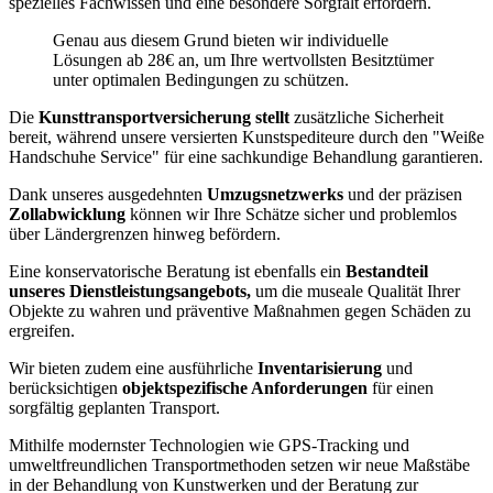
spezielles Fachwissen und eine besondere Sorgfalt erfordern.
Genau aus diesem Grund bieten wir individuelle
Lösungen ab 28€ an, um Ihre wertvollsten Besitztümer
unter optimalen Bedingungen zu schützen.
Die
Kunsttransportversicherung stellt
zusätzliche Sicherheit
bereit, während unsere versierten Kunstspediteure durch den "Weiße
Handschuhe Service" für eine sachkundige Behandlung garantieren.
Dank unseres ausgedehnten
Umzugsnetzwerks
und der präzisen
Zollabwicklung
können wir Ihre Schätze sicher und problemlos
über Ländergrenzen hinweg befördern.
Eine konservatorische Beratung ist ebenfalls ein
Bestandteil
unseres Dienstleistungsangebots,
um die museale Qualität Ihrer
Objekte zu wahren und präventive Maßnahmen gegen Schäden zu
ergreifen.
Wir bieten zudem eine ausführliche
Inventarisierung
und
berücksichtigen
objektspezifische Anforderungen
für einen
sorgfältig geplanten Transport.
Mithilfe modernster Technologien wie GPS-Tracking und
umweltfreundlichen Transportmethoden setzen wir neue Maßstäbe
in der Behandlung von Kunstwerken und der Beratung zur