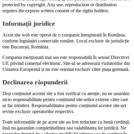
protected by copyright. Any use, reproduction or distribution
requires the express written consent of the rights holders.
Informații juridice
Acest site web este operat de o companie înregistrată în România,
conform legislației comerciale române. Locul exclusiv de jurisdicție
este București, România.
Compania menționată mai sus este responsabilă în sensul Directivei
UE privind comerțul electronic. Site-ul se adresează vizitatorilor din
Uniunea Europeană și nu este orientat exclusiv către piața germană.
Declinarea răspunderii
Deși conținutul acestui site a fost verificat cu atenție, nu ne asumăm
nicio responsabilitate pentru conținutul site-urilor externe către care
se fac trimiteri. Responsabilitatea pentru conținutul acestor site-uri
revine exclusiv operatorilor respectivi.
Toate informațiile de pe acest site au fost redactate cu bună credință,
însă nu garantăm completitudinea sau valabilitatea lor juridică. Ne
rezervăm dreptul de a efectua modificări tehnice sau de conținut în