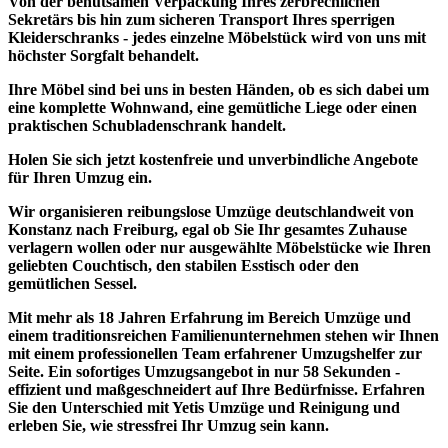
Von der behutsamen Verpackung Ihres zerbrechlichen
Sekretärs bis hin zum sicheren Transport Ihres sperrigen
Kleiderschranks - jedes einzelne Möbelstück wird von uns mit
höchster Sorgfalt behandelt.
Ihre Möbel sind bei uns in besten Händen, ob es sich dabei um
eine komplette Wohnwand, eine gemütliche Liege oder einen
praktischen Schubladenschrank handelt.
Holen Sie sich jetzt kostenfreie und unverbindliche Angebote
für Ihren Umzug ein.
Wir organisieren reibungslose Umzüge deutschlandweit von
Konstanz nach Freiburg, egal ob Sie Ihr gesamtes Zuhause
verlagern wollen oder nur ausgewählte Möbelstücke wie Ihren
geliebten Couchtisch, den stabilen Esstisch oder den
gemütlichen Sessel.
Mit
mehr als 18 Jahren Erfahrung
im Bereich Umzüge und
einem
traditionsreichen Familienunternehmen
stehen wir Ihnen
mit einem professionellen Team erfahrener Umzugshelfer zur
Seite. Ein sofortiges
Umzugsangebot in nur 58 Sekunden
-
effizient und maßgeschneidert auf Ihre Bedürfnisse. Erfahren
Sie den Unterschied mit Yetis Umzüge und Reinigung und
erleben Sie, wie stressfrei Ihr Umzug sein kann.